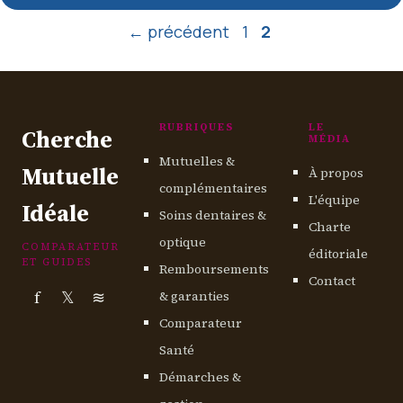
Page
Page
←
précédent
1
2
RUBRIQUES
LE
Cherche
MÉDIA
Mutuelles &
Mutuelle
À propos
complémentaires
L'équipe
Idéale
Soins dentaires &
Charte
optique
COMPARATEUR
éditoriale
ET GUIDES
Remboursements
Contact
f
𝕏
≋
& garanties
Comparateur
Santé
Démarches &