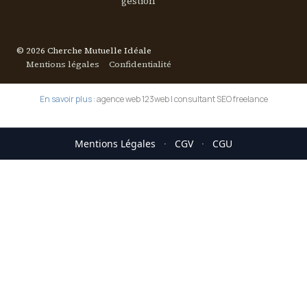
gestion
© 2026 Cherche Mutuelle Idéale
Mentions légales
Confidentialité
En savoir plus :
agence web 123web
|
consultant SEO freelance
Mentions Légales
·
CGV
·
CGU