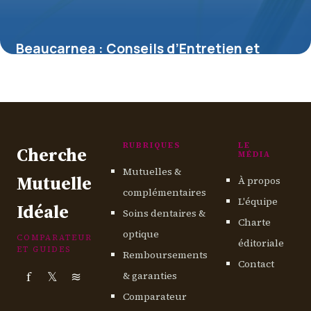
Beaucarnea : Conseils d’Entretien et
Soins
13 mai 2026
RUBRIQUES
LE
Cherche
MÉDIA
Mutuelles &
Mutuelle
À propos
complémentaires
L'équipe
Idéale
Soins dentaires &
Charte
optique
COMPARATEUR
éditoriale
ET GUIDES
Remboursements
Contact
f
𝕏
≋
& garanties
Comparateur