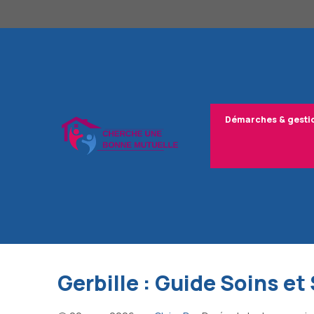
Aller
au
contenu
Démarches & gesti
Gerbille : Guide Soins e