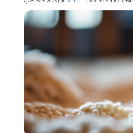
29 mars 2026
par
Claire D.
·
Durée de lecture : envi