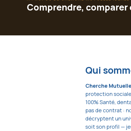
Comprendre, comparer et 
Qui somm
Cherche Mutuelle
protection social
100% Santé, denta
pas de contrat : n
décryptent un univ
soit son profil — j