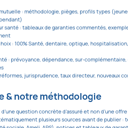
tuelle : méthodologie, pièges, profils types (jeune a
épendant)
 santé : tableaux de garanties commentés, exemples
ment
choix : 100% Santé, dentaire, optique, hospitalisatio
nté : prévoyance, dépendance, sur-complémentaire,
es
 réformes, jurisprudence, taux directeur, nouveaux co
ne & notre méthodologie
 d’une question concrète d’assuré et non d’une offre
ématiquement plusieurs sources avant de publier : te
té sociale, Ameli, ARS), notices et tableaux de garan