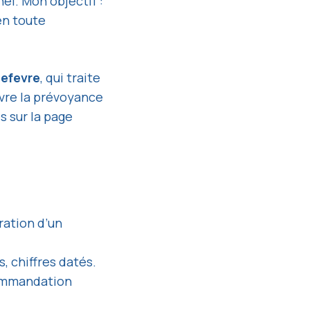
el. Mon objectif :
en toute
Lefevre
, qui traite
uvre la prévoyance
s sur la page
ration d’un
s, chiffres datés.
commandation