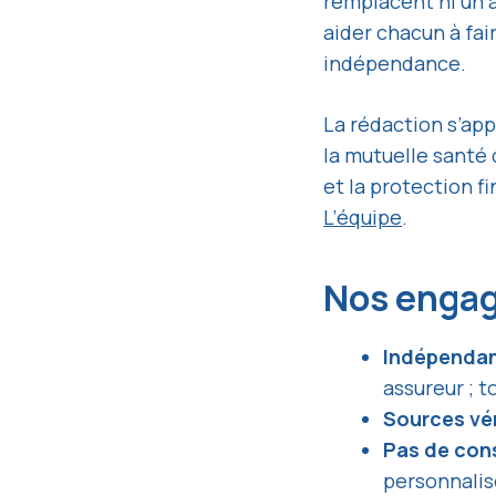
remplacent ni un a
aider chacun à fai
indépendance.
La rédaction s’app
la mutuelle santé 
et la protection fi
L’équipe
.
Nos engag
Indépenda
assureur ; t
Sources vér
Pas de con
personnalis