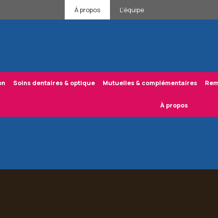
À propos
L’équipe
on
Soins dentaires & optique
Mutuelles & complémentaires
Rem
À propos