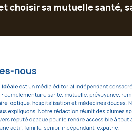
choisir sa mutuelle santé, san
es-nous
 Idéale
est un média éditorial indépendant consacré à
e : complémentaire santé, mutuelle, prévoyance, re
ire, optique, hospitalisation et médecines douces. 
ous expliquons. Notre rédaction réunit des plumes sp
ers réputé opaque pour le rendre accessible à tout 
eune actif, famille, senior, indépendant, expatrié.