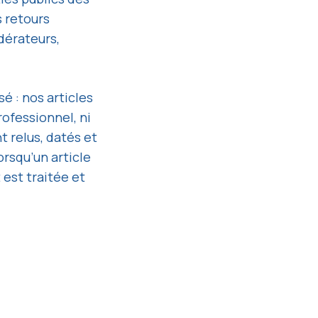
s retours
dérateurs,
é : nos articles
rofessionnel, ni
t relus, datés et
orsqu’un article
 est traitée et