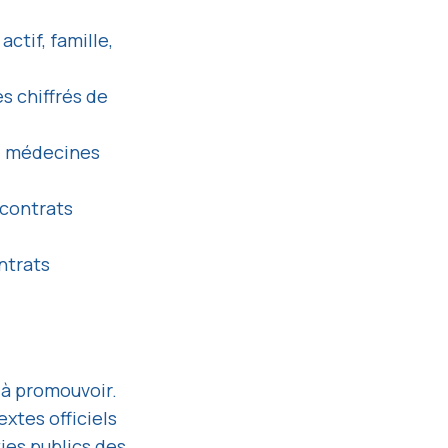
ctif, famille,
 chiffrés de
n, médecines
 contrats
ntrats
 à promouvoir.
xtes officiels
ties publics des