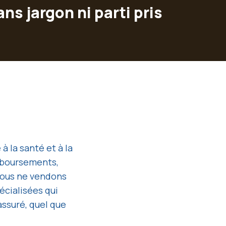
s jargon ni parti pris
 la santé et à la
mboursements,
Nous ne vendons
écialisées qui
assuré, quel que