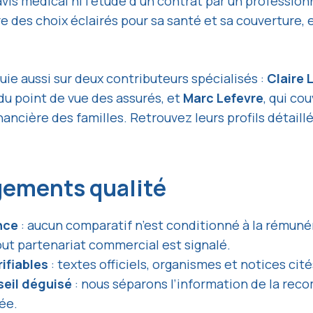
vis médical ni l’étude d’un contrat par un professionn
re des choix éclairés pour sa santé et sa couverture, 
uie aussi sur deux contributeurs spécialisés :
Claire 
du point de vue des assurés, et
Marc Lefevre
, qui co
nancière des familles. Retrouvez leurs profils détaillé
ements qualité
nce
: aucun comparatif n’est conditionné à la rémuné
out partenariat commercial est signalé.
ifiables
: textes officiels, organismes et notices cité
seil déguisé
: nous séparons l’information de la re
ée.