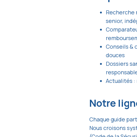
Recherche mu
senior, ind
Comparateur
rembourse
Conseils & 
douces
Dossiers sa
responsabl
Actualités :
Notre lig
Chaque guide part
Nous croisons syst
(Code de la Sécuri