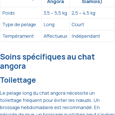
Angora
Siamois)
Poids
3,5 – 5,5 kg
2,5 – 4,5 kg
Type de pelage
Long
Court
Tempérament
Affectueux
Indépendant
Soins spécifiques au chat
angora
Toilettage
Le pelage long du chat angora nécessite un
toilettage fréquent pour éviter les nœuds. Un
brossage hebdomadaire est recommandé. En
période de mue, un brossage quotidien peut s’avérer