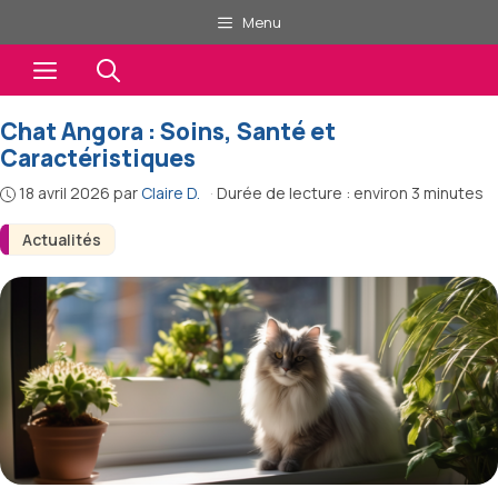
Aller
Menu
au
Menu
contenu
Chat Angora : Soins, Santé et
Caractéristiques
18 avril 2026
par
Claire D.
·
Durée de lecture : environ 3 minutes
Actualités