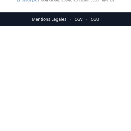
En savoir plus :
agence web 123web
|
consultant SEO freelance
Mentions Légales
·
CGV
·
CGU