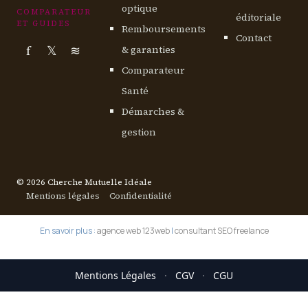
optique
COMPARATEUR
éditoriale
ET GUIDES
Remboursements
Contact
f
𝕏
≋
& garanties
Comparateur
Santé
Démarches &
gestion
© 2026 Cherche Mutuelle Idéale
Mentions légales
Confidentialité
En savoir plus :
agence web 123web
|
consultant SEO freelance
Mentions Légales
·
CGV
·
CGU