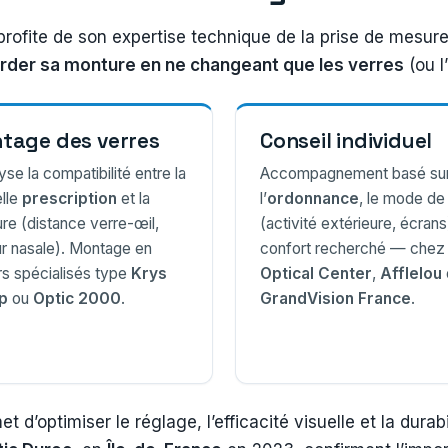
profite de son expertise technique de la prise de mesures
rder sa monture en ne changeant que les verres
(ou l
tage des verres
Conseil individuel
lyse la compatibilité entre la
Accompagnement basé su
lle
prescription
et la
l’
ordonnance
, le mode de
re (distance verre-œil,
(activité extérieure, écrans
ur nasale). Montage en
confort recherché — chez
ers spécialisés type
Krys
Optical Center
,
Afflelou
p
ou
Optic 2000
.
GrandVision France
.
t d’optimiser le réglage, l’efficacité visuelle et la dura