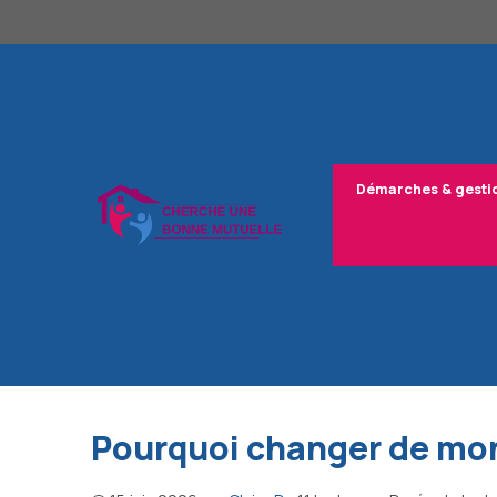
Aller
au
contenu
Démarches & gesti
Pourquoi changer de mont