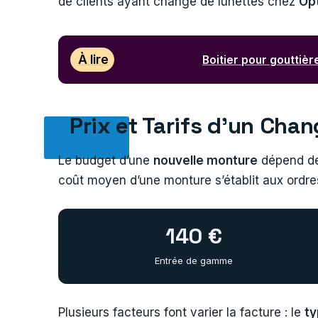
de clients ayant changé de lunettes chez
Opt
À lire
Boitier pour gouttièr
Prix et Tarifs d’un Ch
Le budget d’une
nouvelle monture
dépend de
coût moyen d’une monture s’établit aux ordre
140 €
Entrée de gamme
Plusieurs facteurs font varier la facture : le
ty