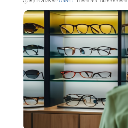
15 juin 2026
par
Claire D.
·
11 lectures
·
Durée de lectu