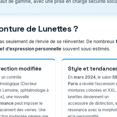
t de gamme, avec une prise en charge sécurité social
onture de Lunettes ?
as seulement de l’envie de se réinventer. De nombreux
 et d’expression personnelle
souvent sous-estimés.
rection modifiée
Style et tendance
 un contrôle
En
mars 2024
, le salon
S
lmologique (Docteur
Paris
a révélé l’ascension 
e Lemoine, ophtalmologie à
montures colorées et XXL.
s), une nouvelle
lunettes deviennent un
nnance
peut imposer le
accessoire de distinction, 
acement des verres. Une
résonance avec la morphol
ction inadaptée génère une
et la personnalité.