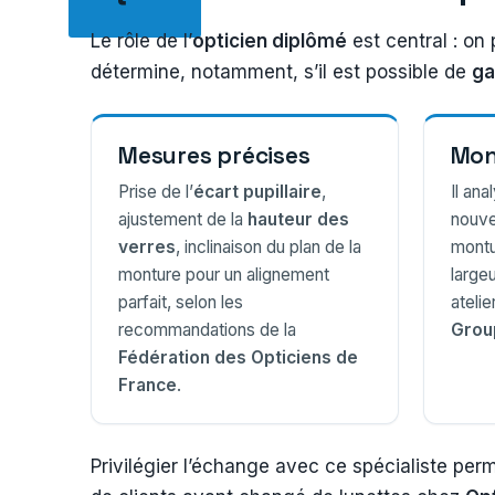
Le rôle de l’
opticien diplômé
est central : on 
détermine, notamment, s’il est possible de
ga
Mesures précises
Mon
Prise de l’
écart pupillaire
,
Il ana
ajustement de la
hauteur des
nouve
verres
, inclinaison du plan de la
montu
monture pour un alignement
large
parfait, selon les
ateli
recommandations de la
Grou
Fédération des Opticiens de
France
.
Privilégier l’échange avec ce spécialiste perme