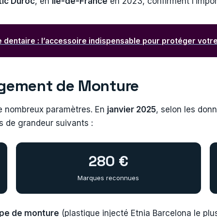
ic Duroc
, en
Île-de-France
en 2023, confirment l’impor
e dentaire : l’accessoire indispensable pour protéger vot
angement de Monture
 nombreux paramètres. En
janvier 2025
, selon les do
s de grandeur suivants :
280 €
Marques reconnues
pe de monture
(plastique injecté Etnia Barcelona le plu