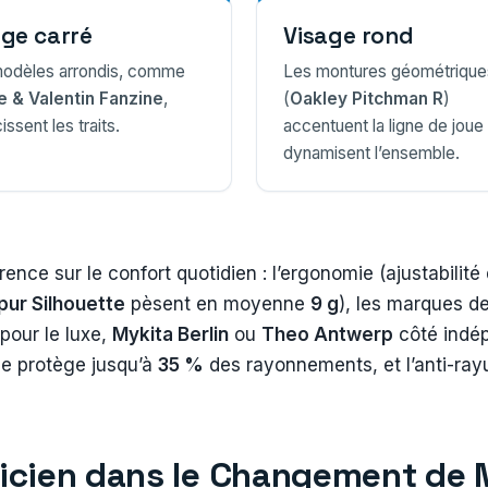
age carré
Visage rond
odèles arrondis, comme
Les montures géométrique
 & Valentin Fanzine
,
(
Oakley Pitchman R
)
ssent les traits.
accentuent la ligne de joue
dynamisent l’ensemble.
férence sur le confort quotidien : l’ergonomie (ajustabili
 pur Silhouette
pèsent en moyenne
9 g
), les marques de
pour le luxe,
Mykita Berlin
ou
Theo Antwerp
côté indép
eue protège jusqu’à
35 %
des rayonnements, et l’anti-rayu
Opticien dans le Changement de