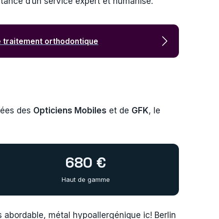
tance d’un service expert et humanisé.
re traitement orthodontique
nnées des
Opticiens Mobiles
et de
GFK
, le
680 €
Haut de gamme
s abordable, métal hypoallergénique ic! Berlin