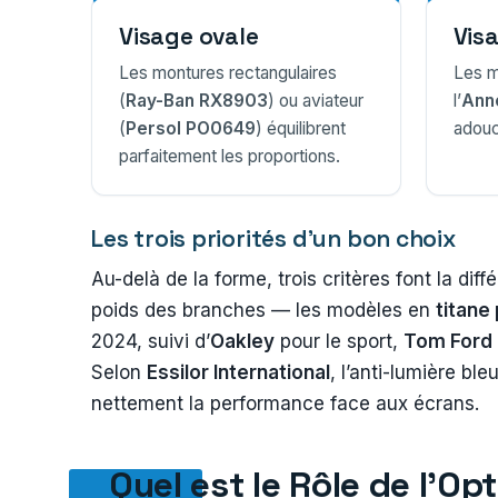
Visage ovale
Vis
Les montures rectangulaires
Les m
(
Ray-Ban RX8903
) ou aviateur
l’
Anne
(
Persol PO0649
) équilibrent
adouci
parfaitement les proportions.
Les trois priorités d’un bon choix
Au-delà de la forme, trois critères font la dif
poids des branches — les modèles en
titane
2024, suivi d’
Oakley
pour le sport,
Tom Ford
Selon
Essilor International
, l’anti-lumière bl
nettement la performance face aux écrans.
Quel est le Rôle de l’