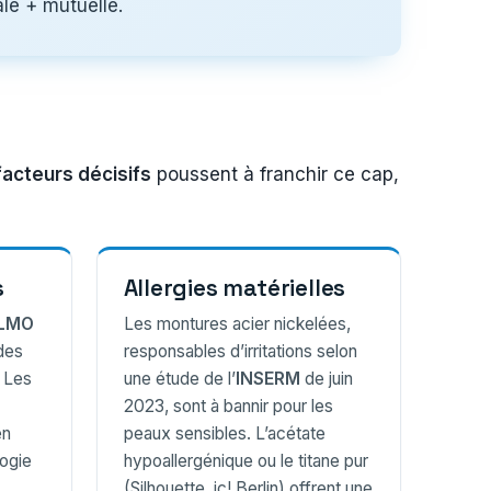
e + mutuelle.
facteurs décisifs
poussent à franchir ce cap,
s
Allergies matérielles
ILMO
Les montures acier nickelées,
des
responsables d’irritations selon
 Les
une étude de l’
INSERM
de juin
2023, sont à bannir pour les
en
peaux sensibles. L’acétate
ogie
hypoallergénique ou le titane pur
(Silhouette, ic! Berlin) offrent une