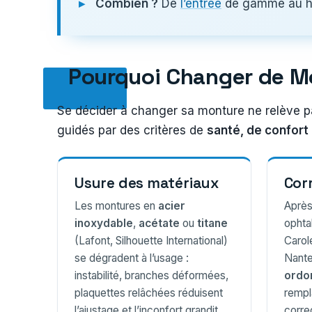
Combien ?
De
l’entrée
de gamme au hau
Pourquoi Changer de M
Se décider à changer sa monture ne relève p
guidés par des critères de
santé, de confort
Usure des matériaux
Cor
Les montures en
acier
Après
inoxydable
,
acétate
ou
titane
ophta
(Lafont, Silhouette International)
Carol
se dégradent à l’usage :
Nante
instabilité, branches déformées,
ordo
plaquettes relâchées réduisent
rempl
l’ajustage et l’inconfort grandit.
corre