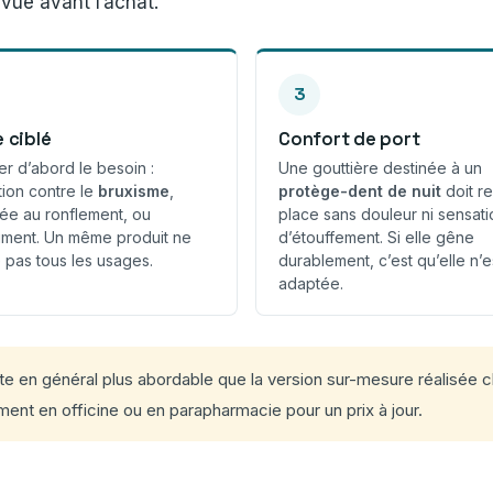
evue avant l’achat.
3
 ciblé
Confort de port
ier d’abord le besoin :
Une gouttière destinée à un
tion contre le
bruxisme
,
protège-dent de nuit
doit re
iée au ronflement, ou
place sans douleur ni sensati
iment. Un même produit ne
d’étouffement. Si elle gêne
 pas tous les usages.
durablement, c’est qu’elle n’e
adaptée.
e en général plus abordable que la version sur-mesure réalisée che
ent en officine ou en parapharmacie pour un prix à jour.