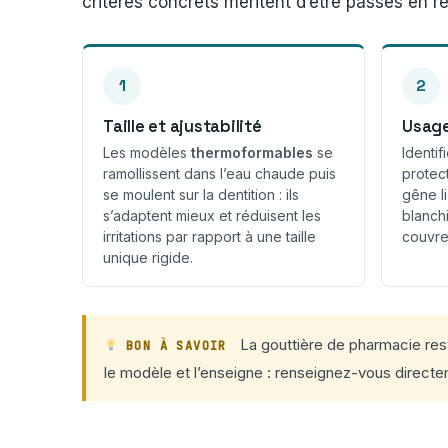
critères concrets méritent d’être passés en r
1
2
Taille et ajustabilité
Usage
Les modèles
thermoformables
se
Identif
ramollissent dans l’eau chaude puis
protec
se moulent sur la dentition : ils
gêne l
s’adaptent mieux et réduisent les
blanch
irritations par rapport à une taille
couvre
unique rigide.
La gouttière de pharmacie rest
BON À SAVOIR
le modèle et l’enseigne : renseignez-vous directem