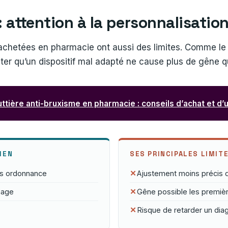
: attention à la personnalisatio
 achetées en pharmacie ont aussi des limites. Comme le 
iter qu’un dispositif mal adapté ne cause plus de gêne qu
ttière anti-bruxisme en pharmacie : conseils d’achat et d’ut
IEN
SES PRINCIPALES LIMIT
ans ordonnance
Ajustement moins précis 
mage
Gêne possible les première
Risque de retarder un diagn