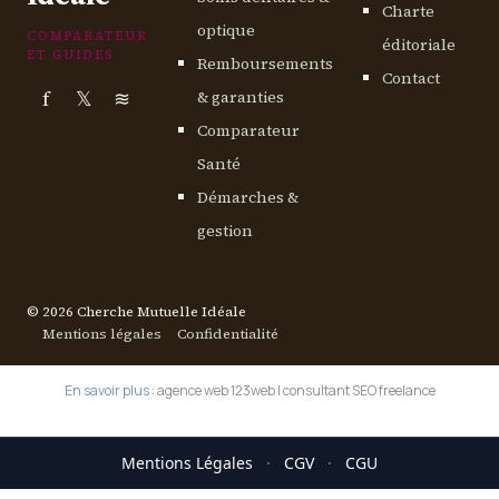
Charte
optique
COMPARATEUR
éditoriale
ET GUIDES
Remboursements
Contact
f
𝕏
≋
& garanties
Comparateur
Santé
Démarches &
gestion
© 2026 Cherche Mutuelle Idéale
Mentions légales
Confidentialité
En savoir plus :
agence web 123web
|
consultant SEO freelance
Mentions Légales
·
CGV
·
CGU