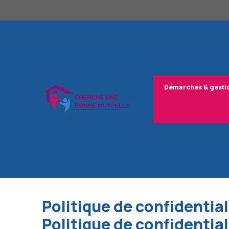
Aller
au
contenu
Démarches & gesti
Politique de confidential
Politique de confidential