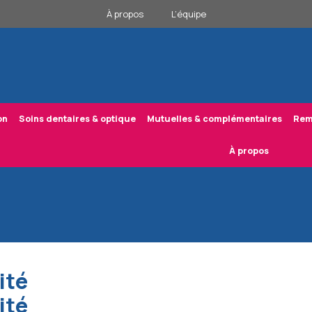
À propos
L’équipe
on
Soins dentaires & optique
Mutuelles & complémentaires
Rem
À propos
ité
ité