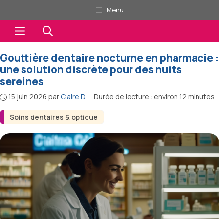
Aller
Menu
au
Menu
contenu
Gouttière dentaire nocturne en pharmacie :
une solution discrète pour des nuits
sereines
15 juin 2026
par
Claire D.
·
Durée de lecture : environ 12 minutes
Soins dentaires & optique