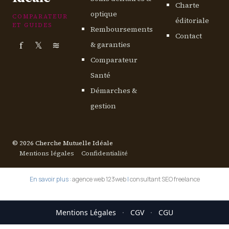
Charte
optique
COMPARATEUR
éditoriale
ET GUIDES
Remboursements
Contact
f
𝕏
≋
& garanties
Comparateur
Santé
Démarches &
gestion
© 2026 Cherche Mutuelle Idéale
Mentions légales
Confidentialité
En savoir plus :
agence web 123web
|
consultant SEO freelance
Mentions Légales
·
CGV
·
CGU