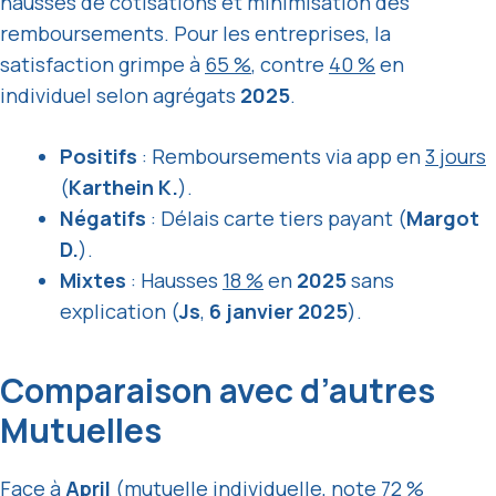
hausses de cotisations et minimisation des
remboursements. Pour les entreprises, la
satisfaction grimpe à
65 %
, contre
40 %
en
individuel selon agrégats
2025
.
Positifs
: Remboursements via app en
3 jours
(
Karthein K.
).
Négatifs
: Délais carte tiers payant (
Margot
D.
).
Mixtes
: Hausses
18 %
en
2025
sans
explication (
Js
,
6 janvier 2025
).
Comparaison avec d’autres
Mutuelles
Face à
April
(mutuelle individuelle, note
72 %