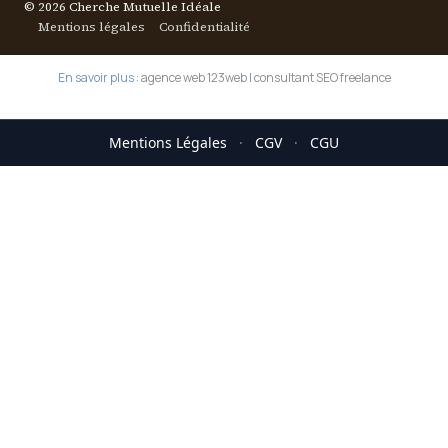
© 2026 Cherche Mutuelle Idéale
Mentions légales
Confidentialité
En savoir plus :
agence web 123web
|
consultant SEO freelance
Mentions Légales
·
CGV
·
CGU