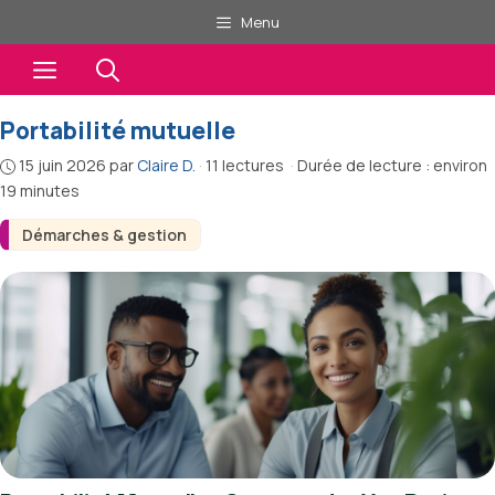
Aller
Menu
au
Menu
contenu
Portabilité mutuelle
15 juin 2026
par
Claire D.
·
11 lectures
·
Durée de lecture : environ
19 minutes
Démarches & gestion