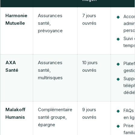
Harmonie
Assurances
7 jours
Acco
Mutuelle
santé,
ouvrés
admini
prévoyance
perso
Suivi 
temps
AXA
Assurances
10 jours
Plate
Santé
santé,
ouvrés
gestio
multirisques
Suppo
télép
dédi
Malakoff
Complémentaire
9 jours
FAQs 
Humanis
santé groupe,
ouvrés
en li
épargne
Prise
famil