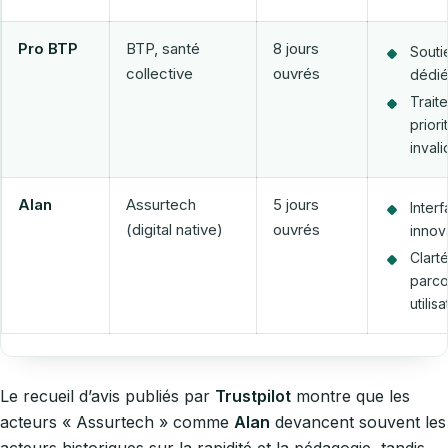
Pro BTP
BTP, santé
8 jours
Souti
collective
ouvrés
dédi
Trait
priori
invali
Alan
Assurtech
5 jours
Inter
(digital native)
ouvrés
innov
Clart
parco
utilis
Le recueil d’avis publiés par
Trustpilot
montre que les
acteurs « Assurtech » comme
Alan
devancent souvent les