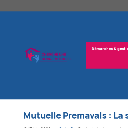
Aller
au
contenu
Démarches & gesti
Mutuelle Premavals : La 