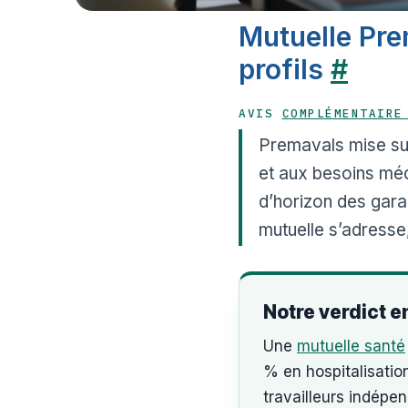
Mutuelle Pre
profils
#
AVIS
COMPLÉMENTAIRE
Premavals mise s
et aux besoins méd
d’horizon des gara
mutuelle s’adresse,
Notre verdict e
Une
mutuelle santé
% en hospitalisatio
travailleurs indépe