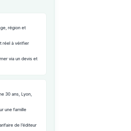
âge, région et
éel à vérifier
rmer via un devis et
e 30 ans, Lyon,
r une famille
arifaire de l’éditeur