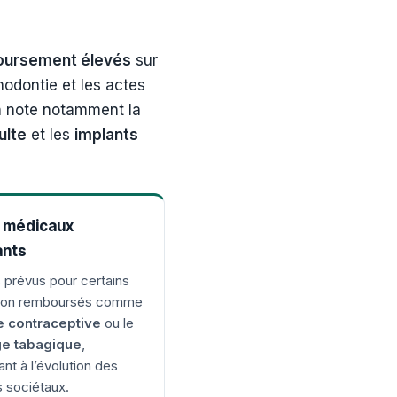
oursement élevés
sur
hodontie et les actes
On note notamment la
ulte
et les
implants
 médicaux
ants
s prévus pour certains
non remboursés comme
le contraceptive
ou le
e tabagique
,
nt à l’évolution des
 sociétaux.