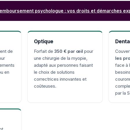
emboursement psychologue : vos droits et démarches ex
Optique
Denta
ent de
Forfait de
350 € par œil
pour
Couver
our
une chirurgie de la myopie,
les pr
sements
adapté aux personnes faisant
face à 
ou en
le choix de solutions
besoins
correctrices innovantes et
couron
coûteuses.
comple
par la 
nt