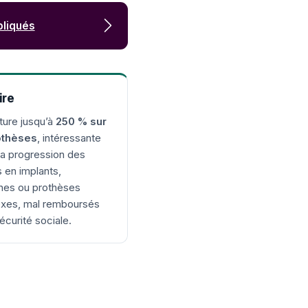
pliqués
ire
ture jusqu’à
250 % sur
othèses
, intéressante
la progression des
 en implants,
nes ou prothèses
xes, mal remboursés
Sécurité sociale.