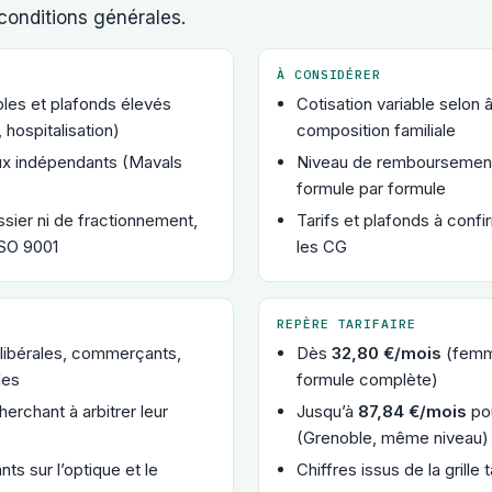
 conditions générales.
À CONSIDÉRER
les et plafonds élevés
Cotisation variable selon 
 hospitalisation)
composition familiale
x indépendants (Mavals
Niveau de remboursement r
formule par formule
ssier ni de fractionnement,
Tarifs et plafonds à confi
ISO 9001
les CG
REPÈRE TARIFAIRE
libérales, commerçants,
Dès
32,80 €/mois
(femm
les
formule complète)
herchant à arbitrer leur
Jusqu’à
87,84 €/mois
pou
(Grenoble, même niveau)
nts sur l’optique et le
Chiffres issus de la grille t