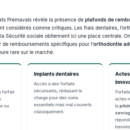
ats Premavals révèle la présence de
plafonds de remb
t considérés comme critiques. Les frais dentaires, l’ort
 la Sécurité sociale obtiennent ici une place centrale. 
er de remboursements spécifiques pour l’
orthodontie ad
eure rare sur le marché.
Implants dentaires
Actes
innov
Accès à des forfaits
sécurisants, réduisant la
 forfait
Forfait
charge pour des soins
s
actes 
essentiels mais mal couverts
te ou
la
pilu
classiquement.
sevrag
réponda
besoins