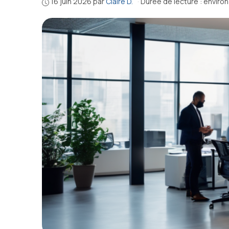
16 juin 2026
par
Claire D.
·
Durée de lecture : enviro