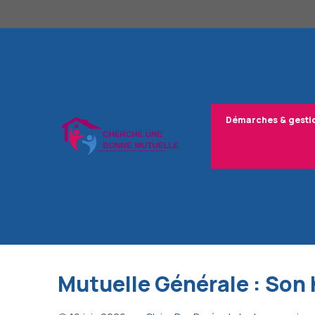
Aller
au
contenu
Démarches & gesti
Mutuelle Générale : Son h