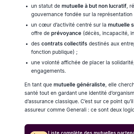
un statut de
mutuelle à but non lucratif
, r
gouvernance fondée sur la représentation 
un cœur d’activité centré sur la
mutuelle 
offre de
prévoyance
(décès, incapacité, inv
des
contrats collectifs
destinés aux entrep
fonction publique) ;
une volonté affichée de placer la solidarité
engagements.
En tant que
mutuelle généraliste
, elle cherc
santé tout en gardant une identité d’organis
d’assurance classique. C’est sur ce point qu’
assureur comme Generali : ce sont deux logiq
Liste complète des mutuelles parten