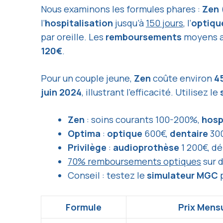
Nous examinons les formules phares :
Zen
l’
hospitalisation
jusqu’à
150 jours
, l’
optiqu
par oreille. Les
remboursements
moyens a
120€
.
Pour un couple jeune,
Zen
coûte environ
4
juin 2024
, illustrant l’efficacité. Utilisez le
Zen
: soins courants 100-200%,
hosp
Optima
:
optique
600€,
dentaire
30
Privilège
:
audioprothèse
1 200€, d
70% remboursements optiques
sur 
Conseil : testez le
simulateur MGC
p
Formule
Prix Mensu