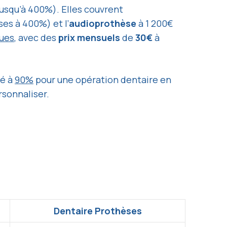
usqu’à 400%). Elles couvrent
es à 400%) et l’
audioprothèse
à 1 200€
ques
, avec des
prix mensuels
de
30€
à
sé à
90%
pour une opération dentaire en
rsonnaliser.
Dentaire Prothèses