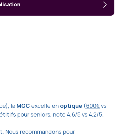
alisation
e), la
MGC
excelle en
optique
(
600€
vs
titifs
pour seniors, note
4,6/5
vs
4,2/5
.
ant. Nous recommandons pour