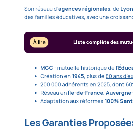
Son réseau d’
agences régionales
, de
Lyon
des familles éducatives, avec une croissa
À lire
Liste complète des mutu
MGC
: mutuelle historique de l’
Éduca
Création en
1945
, plus de
80 ans d’e
200 000 adhérents
en 2025, dont 60
Réseau en
Île-de-France
,
Auvergne
Adaptation aux réformes
100% Sant
Les Garanties Proposée