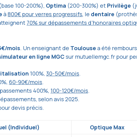
(base 100-200%),
Optima
(200-300%) et
Privilège
(j
e
à
800€ pour verres progressifs
, le
dentaire
(prothès
tteignent
70% sur dépassements d’honoraires opti
5€/mois
. Un enseignant de
Toulouse
a été rembour
simulateur en ligne MGC
sur mutuellemgc.fr pour pe
italisation
100%,
30-50€/mois
.
0%,
60-90€/mois
.
épassements 400%,
100-120€/mois
.
dépassements, selon avis 2025.
our devis précis.
el (Individuel)
Optique Max