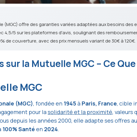
le (MGC) offre des garanties variées adaptées aux besoins des e
vec 4,5/5 sur les plateformes d'avis, soulignant des rembourseme
 de couverture, avec des prix mensuels variant de 30€ à 120€.
Avis sur la Mutuelle MGC – Ce Qu
uelle MGC
ionale (MGC)
, fondée en
1945
à
Paris, France
, cible
engagement pour la
solidarité et la proximité
, valeurs
ous depuis les années 2000, elle adapte ses offres 
a
100% Santé
en
2024
.