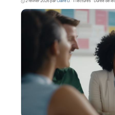
2 février 2026
par
Claire D.
·
11 lectures
·
Durée de lec