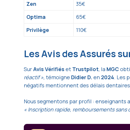
Zen
35€
Optima
65€
Privilège
110€
Les Avis des Assurés su
Sur
Avis Vérifiés
et
Trustpilot
, la
MGC
obt
réactif »
, témoigne
Didier D.
en
2024
. Les 
négatifs mentionnent des délais dentaires
Nous segmentons par profil : enseignants ap
« Inscription rapide, remboursements sans d