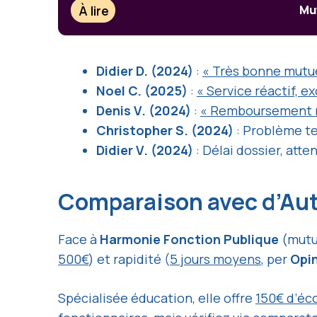
À lire
Mut
Didier D. (2024)
:
« Très bonne mutue
Noel C. (2025)
:
« Service réactif, e
Denis V. (2024)
:
« Remboursement r
Christopher S. (2024)
: Problème te
Didier V. (2024)
: Délai dossier, atte
Comparaison avec d’Au
Face à
Harmonie Fonction Publique
(mutu
500€
) et rapidité (
5 jours moyens
, per
Opi
Spécialisée éducation, elle offre
150€ d’éc