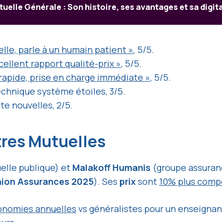
uelle Générale : Son histoire, ses avantages et sa digit
lle, parle à un humain patient »
, 5/5.
xcellent rapport qualité-prix »
, 5/5.
apide, prise en charge immédiate »
, 5/5.
chnique système étoiles, 3/5.
nte nouvelles, 2/5.
tres Mutuelles
elle publique) et
Malakoff Humanis
(groupe assuranc
nion Assurances 2025
). Ses
prix
sont
10% plus compé
onomies annuelles
vs généralistes pour un enseign