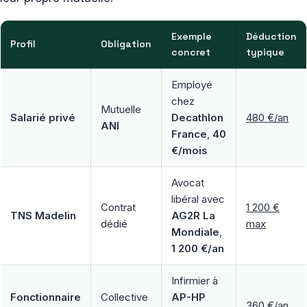
Exemple
Déduction
Profil
Obligation
concret
typique
Employé
chez
Mutuelle
Salarié privé
Decathlon
480 €/an
ANI
France
,
40
€/mois
Avocat
libéral avec
Contrat
1 200 €
TNS Madelin
AG2R La
dédié
max
Mondiale
,
1 200 €/an
Infirmier à
Fonctionnaire
Collective
AP-HP
360 €/an