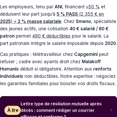
Les employeurs, tenu par
ANI
, financent ≥
50 %
et
déduisent leur part jusqu’à
5 % PASS
(2 355 € en
2025
) +
2 % masse salariale
. Chez
Smeno
, spécialiste
des jeunes actifs, une cotisation
40 € salarié / 80 €
patron
permet
480 € déductibles
pour le salarié. La
part patronale intègre le salaire imposable depuis
2020
.
Cas pratiques : télétravailleur chez
Capgemini
peut
refuser ; cadre avec ayants droit chez
Malakoff
Humanis
déduit si obligatoire. Attention aux
renforts
individuels
non déductibles. Notre expertise : négociez
les garanties familiales pour booster vos droits fiscaux.
Lettre type de résiliation mutuelle après
À lire
décès : comment rédiger un courrier
efficace et conforme ?