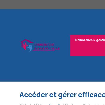
Aller
au
contenu
Démarches & gesti
Accéder et gérer effica