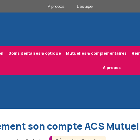
À propos
L’équipe
on
Soins dentaires & optique
Mutuelles & complémentaires
Rem
À propos
cement son compte ACS Mutuell