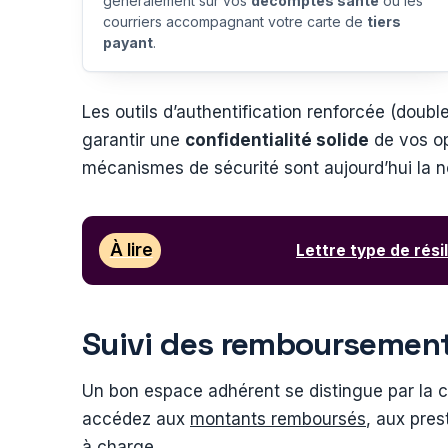
généralement sur vos
décomptes santé
ou les
courriers accompagnant votre carte de
tiers
payant
.
Les outils d’authentification renforcée (doub
garantir une
confidentialité solide
de vos op
mécanismes de sécurité sont aujourd’hui la 
À lire
Lettre type de rési
Suivi des remboursement
Un bon espace adhérent se distingue par la cl
accédez aux
montants remboursés
, aux pres
à charge.