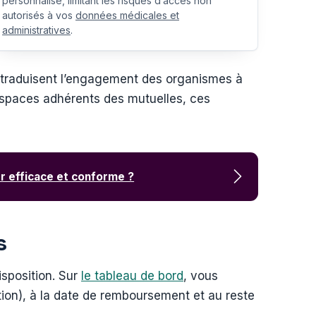
personnalisé, limitant les risques d’accès non
autorisés à vos
données médicales et
administratives
.
n) traduisent l’engagement des organismes à
espaces adhérents des mutuelles, ces
er efficace et conforme ?
es
isposition. Sur
le tableau de bord
, vous
ation), à la date de remboursement et au reste