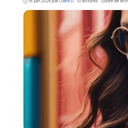
16 juin 2026
par
Claire D.
·
10 lectures
·
Durée de lect