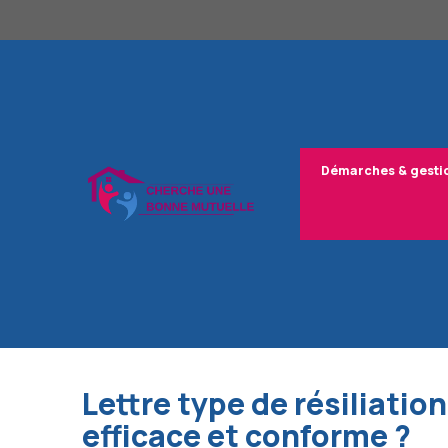
Aller
au
contenu
Démarches & gesti
Lettre type de résiliati
efficace et conforme ?