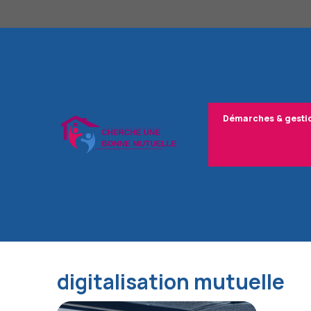
Aller
au
contenu
Démarches & gesti
digitalisation mutuelle