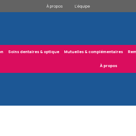
À propos
L’équipe
on
Soins dentaires & optique
Mutuelles & complémentaires
Rem
À propos