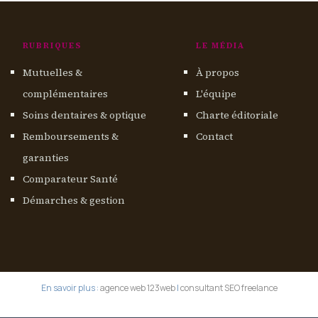
RUBRIQUES
LE MÉDIA
Mutuelles &
À propos
complémentaires
L'équipe
Soins dentaires & optique
Charte éditoriale
Remboursements &
Contact
garanties
Comparateur Santé
Démarches & gestion
En savoir plus :
agence web 123web
|
consultant SEO freelance