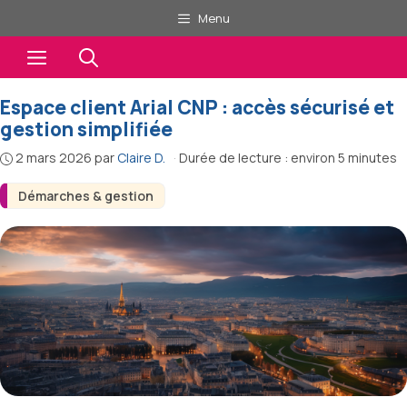
Aller
Menu
au
Menu
contenu
Espace client Arial CNP : accès sécurisé et
gestion simplifiée
2 mars 2026
par
Claire D.
·
Durée de lecture : environ 5 minutes
Démarches & gestion