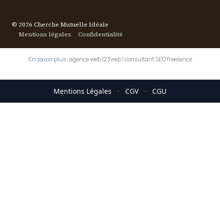
© 2026 Cherche Mutuelle Idéale
Mentions légales
Confidentialité
En savoir plus :
agence web 123web
|
consultant SEO freelance
Mentions Légales
·
CGV
·
CGU