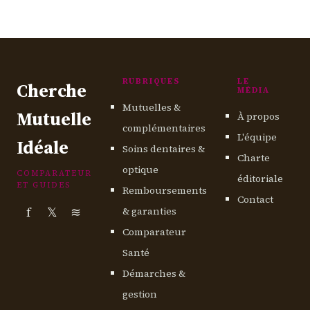
leads mutuelle senior : comprendre, cibler
et convertir
15 juin 2026
RUBRIQUES
LE
Cherche
MÉDIA
Mutuelles &
Mutuelle
À propos
complémentaires
L'équipe
Idéale
Soins dentaires &
Charte
optique
COMPARATEUR
éditoriale
ET GUIDES
Remboursements
Contact
f
𝕏
≋
& garanties
Comparateur
Santé
Démarches &
gestion