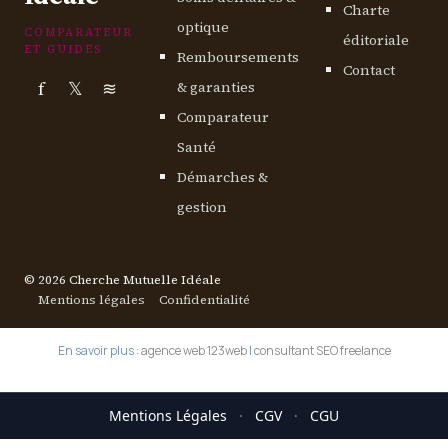
Charte
optique
COMPARATEUR
éditoriale
ET GUIDES
Remboursements
Contact
f
𝕏
≋
& garanties
Comparateur
Santé
Démarches &
gestion
© 2026 Cherche Mutuelle Idéale
Mentions légales
Confidentialité
En savoir plus :
agence web 123web
|
consultant SEO freelance
Mentions Légales
·
CGV
·
CGU