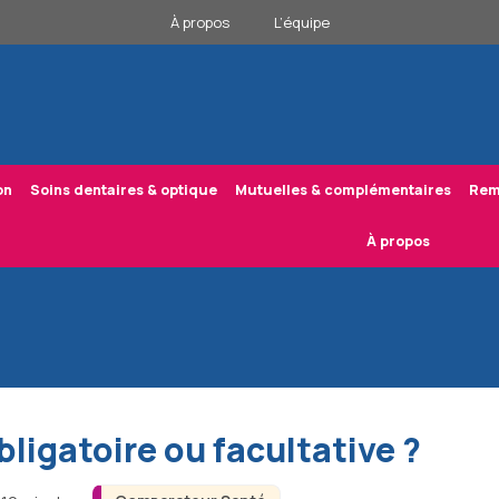
À propos
L’équipe
on
Soins dentaires & optique
Mutuelles & complémentaires
Rem
À propos
bligatoire ou facultative ?