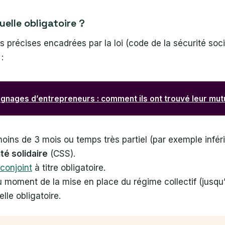
elle obligatoire ?
s précises encadrées par la loi (code de la sécurité soc
:
gnages d’entrepreneurs : comment ils ont trouvé leur mutu
ins de 3 mois ou temps très partiel (par exemple infér
é solidaire
(CSS).
conjoint
à titre obligatoire.
 au moment de la mise en place du régime collectif (jusq
lle obligatoire.