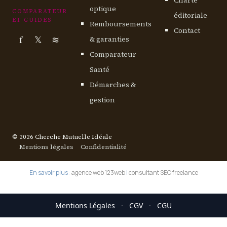
optique
COMPARATEUR
éditoriale
ET GUIDES
Remboursements
Contact
f
𝕏
≋
& garanties
Comparateur
Santé
Démarches &
gestion
© 2026 Cherche Mutuelle Idéale
Mentions légales
Confidentialité
En savoir plus :
agence web 123web
|
consultant SEO freelance
Mentions Légales
·
CGV
·
CGU