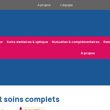
À propos
L’équipe
on
Soins dentaires & optique
Mutuelles & complémentaires
Rem
À propos
t soins complets