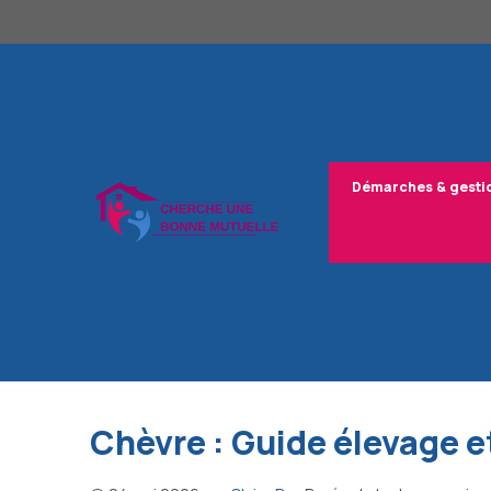
Aller
au
contenu
Démarches & gesti
Chèvre : Guide élevage e