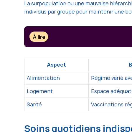
La surpopulation ou une mauvaise hiérarchie
individus par groupe pour maintenir une b
À lire
Aspect
B
Alimentation
Régime varié av
Logement
Espace adéquat 
Santé
Vaccinations ré
Soins quotidiens indis