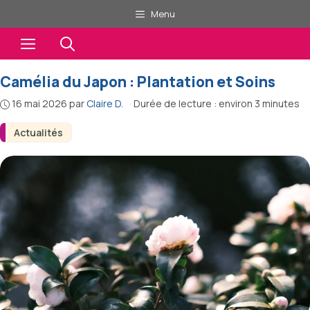
Aller
Menu
au
Menu
contenu
Camélia du Japon : Plantation et Soins
16 mai 2026
par
Claire D.
·
Durée de lecture : environ 3 minutes
Actualités