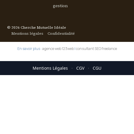
gestion
© 2026 Cherche Mutuelle Idéale
Mentions légales
Confidentialité
En savoir plus :
agence web 123web
|
consultant SEO freelance
Mentions Légales
·
CGV
·
CGU