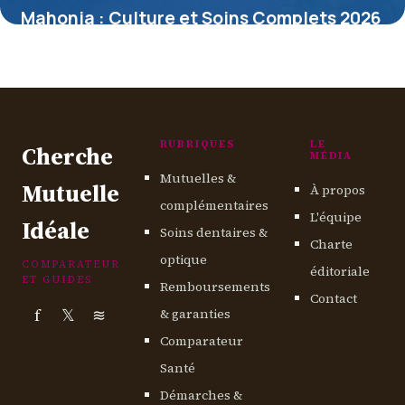
Mahonia : Culture et Soins Complets 2026
10 mai 2026
RUBRIQUES
LE
Cherche
MÉDIA
Mutuelles &
Mutuelle
À propos
complémentaires
L'équipe
Idéale
Soins dentaires &
Charte
optique
COMPARATEUR
éditoriale
ET GUIDES
Remboursements
Contact
f
𝕏
≋
& garanties
Comparateur
Santé
Démarches &