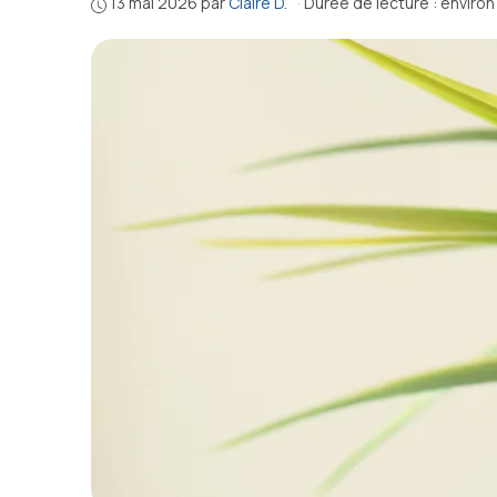
13 mai 2026
par
Claire D.
·
Durée de lecture : environ