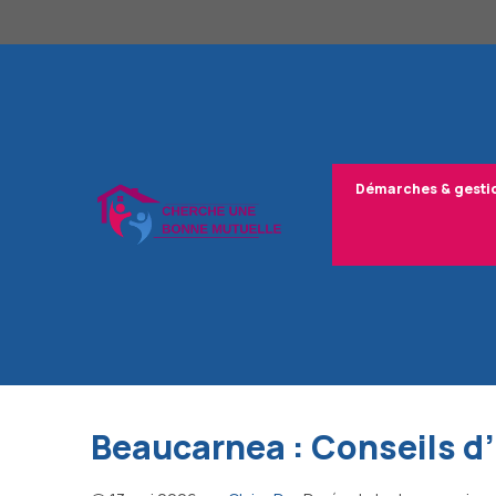
Aller
au
contenu
Démarches & gesti
Beaucarnea : Conseils d’