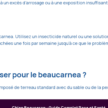
û à un excès d’arrosage ou à une exposition insuffisan
rnea. Utilisez un insecticide naturel ou une solutio
chées une fois par semaine jusqu’à ce que le problèm
iser pour le beaucarnea ?
osé de terreau standard avec du sable ou de la perli
Chien Beauceron : Guide Complet Race et Santé