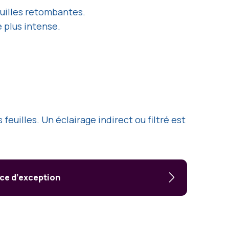
feuilles retombantes.
e plus intense.
euilles. Un éclairage indirect ou filtré est
ice d’exception