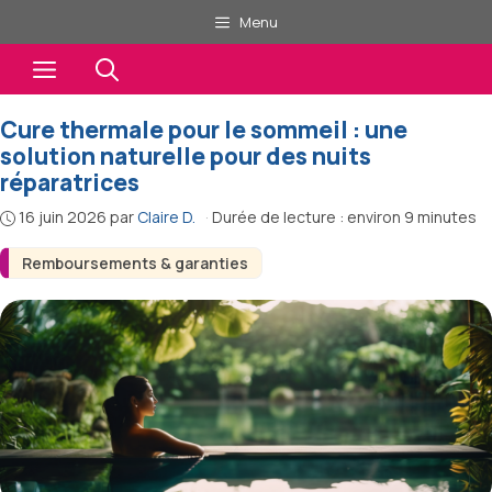
Aller
Menu
au
Menu
contenu
Cure thermale pour le sommeil : une
solution naturelle pour des nuits
réparatrices
16 juin 2026
par
Claire D.
·
Durée de lecture : environ 9 minutes
Remboursements & garanties