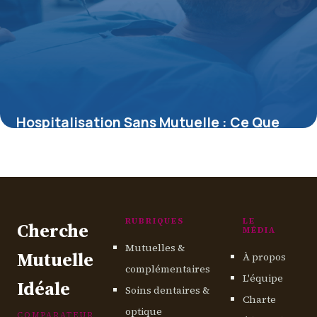
Hospitalisation Sans Mutuelle : Ce Que
Vous Devez Savoir sur les Frais Réels
15 juin 2026
RUBRIQUES
LE
Cherche
MÉDIA
Mutuelles &
Mutuelle
À propos
complémentaires
L'équipe
Idéale
Soins dentaires &
Charte
optique
COMPARATEUR