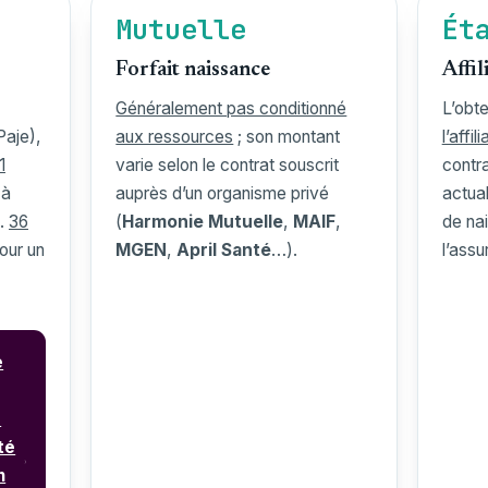
Mutuelle
Ét
Forfait naissance
Affil
Généralement pas conditionné
L’obt
Paje),
aux ressources
; son montant
l’affi
1
varie selon le contrat souscrit
contra
 à
auprès d’un organisme privé
actual
x.
36
(
Harmonie Mutuelle
,
MAIF
,
de na
our un
MGEN
,
April Santé
…).
l’assu
e
u
té
n