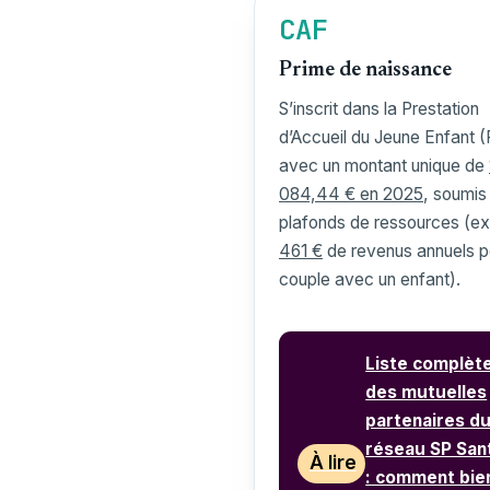
CAF
Prime de naissance
S’inscrit dans la Prestation
d’Accueil du Jeune Enfant (
avec un montant unique de
084,44 € en 2025
, soumis
plafonds de ressources (e
461 €
de revenus annuels p
couple avec un enfant).
Liste complèt
des mutuelles
partenaires d
réseau SP San
À lire
: comment bie