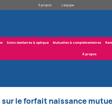
À propos
L’équipe
on
Soins dentaires & optique
Mutuelles & complémentaires
Rem
À propos
 sur le forfait naissance mutue