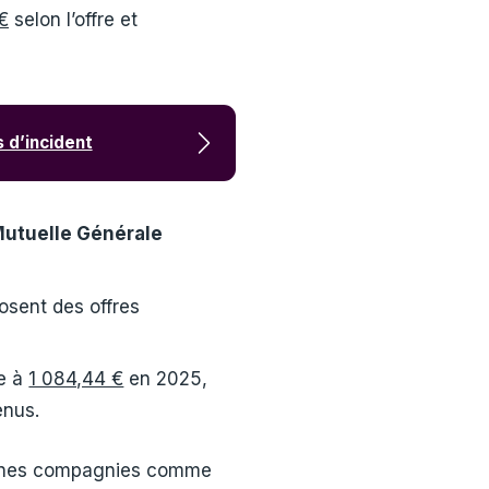
€
selon l’offre et
 d’incident
utuelle Générale
osent des offres
te à
1 084,44 €
en 2025,
enus.
rtaines compagnies comme