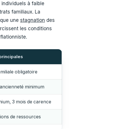
individuels à faible
rats familiaux. La
ique une
stagnation
des
cissent les conditions
flationniste.
principales
amiliale obligatoire
’ancienneté minimum
mium, 3 mois de carence
ions de ressources