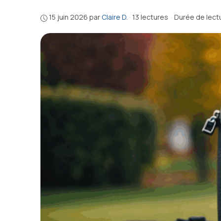
15 juin 2026
par
Claire D.
·
13 lectures
·
Durée de lectu