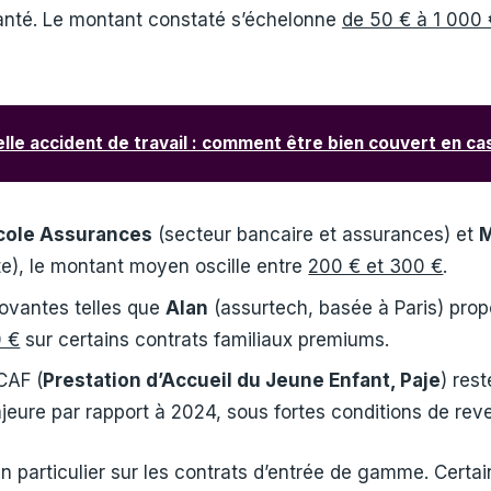
anté. Le montant constaté s’échelonne
de 50 € à 1 000 
lle accident de travail : comment être bien couvert en cas
icole Assurances
(secteur bancaire et assurances) et
M
te), le montant moyen oscille entre
200 € et 300 €
.
ovantes telles que
Alan
(assurtech, basée à Paris) prop
 €
sur certains contrats familiaux premiums.
CAF (
Prestation d’Accueil du Jeune Enfant, Paje
) res
jeure par rapport à 2024, sous fortes conditions de rev
en particulier sur les contrats d’entrée de gamme. Ce