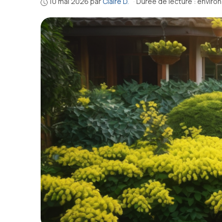
10 mai 2026
par
Claire D.
·
Durée de lecture : enviro