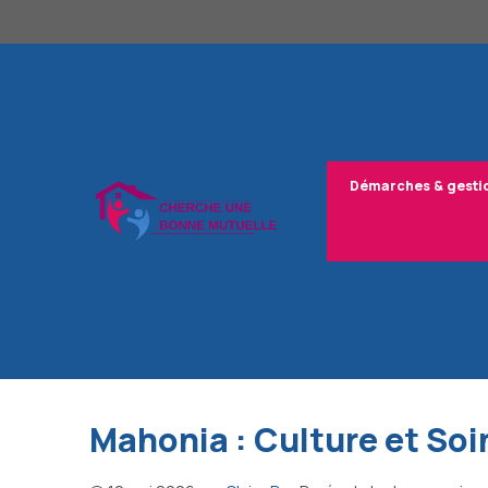
Aller
au
contenu
Démarches & gesti
Mahonia : Culture et So