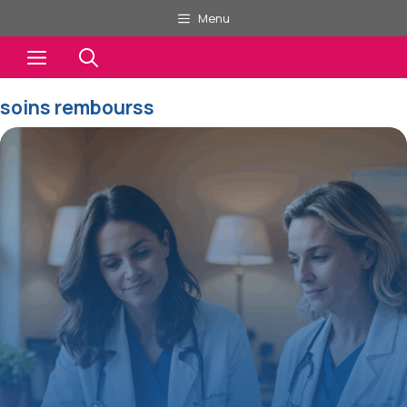
Aller
Menu
au
Menu
contenu
soins rembourss