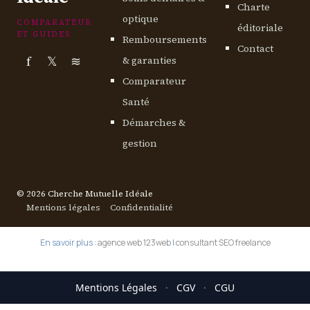
Charte
optique
COMPARATEUR
éditoriale
ET GUIDES
Remboursements
Contact
f
𝕏
≋
& garanties
Comparateur
Santé
Démarches &
gestion
© 2026 Cherche Mutuelle Idéale
Mentions légales
Confidentialité
En savoir plus :
agence web 123web
|
consultant SEO freelance
Mentions Légales
·
CGV
·
CGU