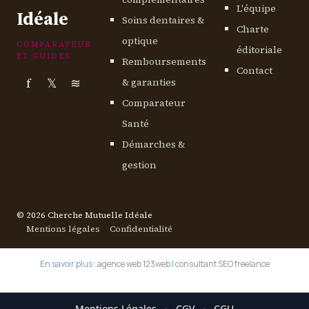
L'équipe
Idéale
Soins dentaires &
Charte
optique
COMPARATEUR
éditoriale
ET GUIDES
Remboursements
Contact
f
𝕏
≋
& garanties
Comparateur
Santé
Démarches &
gestion
© 2026 Cherche Mutuelle Idéale
Mentions légales
Confidentialité
En savoir plus :
agence web 123web
|
consultant SEO freelance
Mentions Légales
·
CGV
·
CGU