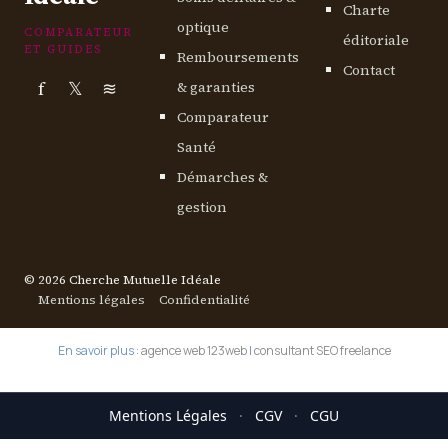
Charte
optique
COMPARATEUR
éditoriale
ET GUIDES
Remboursements
Contact
f
𝕏
≋
& garanties
Comparateur
Santé
Démarches &
gestion
© 2026 Cherche Mutuelle Idéale
Mentions légales
Confidentialité
En savoir plus :
agence web 123web
|
consultant SEO freelance
Mentions Légales
·
CGV
·
CGU