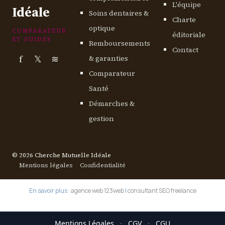
L'équipe
Idéale
Soins dentaires &
Charte
optique
COMPARATEUR
éditoriale
ET GUIDES
Remboursements
Contact
f
𝕏
≋
& garanties
Comparateur
Santé
Démarches &
gestion
© 2026 Cherche Mutuelle Idéale
Mentions légales
Confidentialité
En savoir plus :
agence web 123web
|
consultant SEO freelance
Mentions Légales
·
CGV
·
CGU