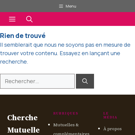
Aller
Menu
au
Menu
contenu
Rien de trouvé
Il semblerait que nous ne soyons pas en mesure de
trouver votre contenu. Essayez en lançant une
recherche.
Rechercher :
RUBRIQUES
LE
Cherche
MÉDIA
Mutuelles &
Mutuelle
À propos
complémentaires