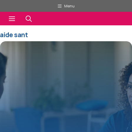
Aller
Menu
au
Menu
contenu
aide sant