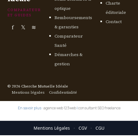
Charte
optique
COMPARATEUR
éditoriale
ET GUIDES
Remboursements
Contact
f
𝕏
≋
& garanties
Comparateur
Santé
Démarches &
gestion
© 2026 Cherche Mutuelle Idéale
Mentions légales
Confidentialité
En savoir plus :
agence web 123web
|
consultant SEO freelance
Mentions Légales
·
CGV
·
CGU